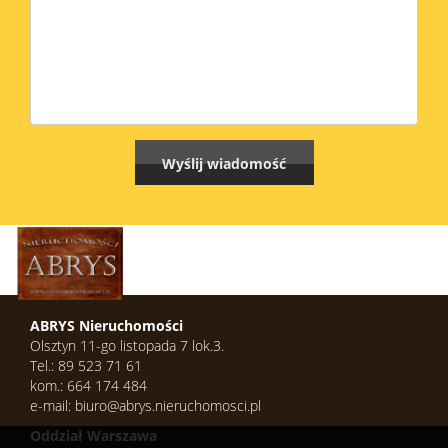
ABRYS Nieruchomości
Olsztyn 11-go listopada 7 lok.3.
Tel.: 89 523 71 61
kom.: 664 174 484
e-mail: biuro@abrys.nieruchomosci.pl
Oddział Warszawa