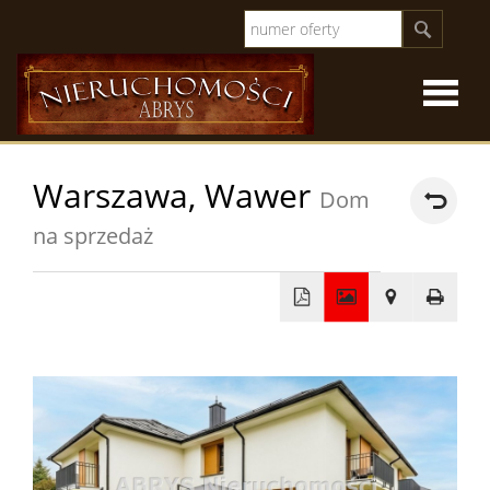
Strona
Warszawa,
Wawer
Dom
główna
O
na sprzedaż
firmie
Oferty
+
sprzeda
Oferty
−
specjal