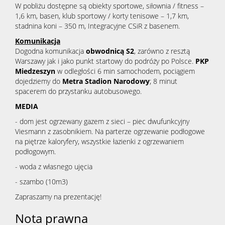
W pobliżu dostępne są obiekty sportowe, siłownia / fitness –
1,6 km, basen, klub sportowy / korty tenisowe – 1,7 km,
stadnina koni – 350 m, Integracyjne CSiR z basenem.
Komunikacja
Dogodna komunikacja
obwodnicą S2
, zarówno z resztą
Warszawy jak i jako punkt startowy do podróży po Polsce.
PKP
Miedzeszyn
w odległości 6 min samochodem, pociągiem
dojedziemy do
Metra Stadion Narodowy
; 8 minut
spacerem do przystanku autobusowego.
MEDIA
- dom jest ogrzewany gazem z sieci – piec dwufunkcyjny
Viesmann z zasobnikiem. Na parterze ogrzewanie podłogowe
na piętrze kaloryfery, wszystkie łazienki z ogrzewaniem
podłogowym.
- woda z własnego ujęcia
- szambo (10m3)
Zapraszamy na prezentację!
Nota prawna