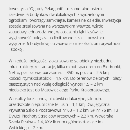
Kontak
Inwestycja "Ogrody Pelargonii" to kameralne osiedle -
zaledwie 6 budynków dwulokalowych z wydzielonymi
ogródkami, tworzący zamknięte, kameralne osiedle. Inwestycja
została zrealizowana na warszawskim Wawrze, wśród
zabudowy jednorodzinnej, w otoczeniu łąk i lasów. Jej
wyjątkowość polegała na limitowanej skali – powstało
wyłącznie 6 budynków, co zapewniło mieszkańcom prywatność
i spokój.
W niedużej odległości zlokalizowane są obiekty niezbędnej
infrastruktury, restauracje, kilka minut spacerem do Biedronki,
Netto, plac zabaw, paczkomat – 850 m, poczta – 2,5 km,
kościół rzymskokatolicki – 1,9 km. Do terenów zielonych i plaży
piaszczystych nad Wisłą odległość wynosi 1,5 – 2 km,
niedaleko jest do Mazowieckiego Parku Krajobrazowego.
W okolicy funkcjonują placówki edukacyjne, jak m.in.
przedszkole niepubliczne Milusin – 1,1 km, Dwujęzyczna
Prywatna Szkoła Podstawowa nr 63 – 1,2 km, SP nr 76 im. 13
Dywizji Piechoty Strzelców Kresowych – 2,2 km, Wawerska
Szkoła Realna – 1,4, XXV liceum ogólnokształcące im. J.
Wybickiego – 2 km.