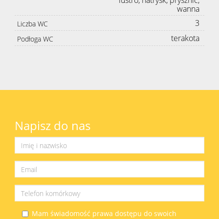
lustro, natrysk, prysznic,
wanna
3
Liczba WC
terakota
Podłoga WC
Napisz do nas
Mam świadomość prawa dostępu do swoich