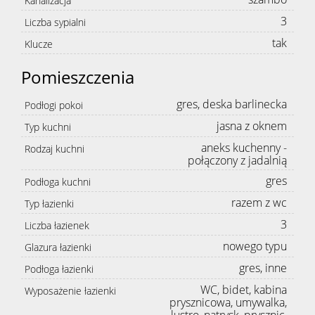
Kanalizacja
3
Liczba sypialni
tak
Klucze
Pomieszczenia
gres, deska barlinecka
Podłogi pokoi
jasna z oknem
Typ kuchni
aneks kuchenny -
Rodzaj kuchni
połączony z jadalnią
gres
Podłoga kuchni
razem z wc
Typ łazienki
3
Liczba łazienek
nowego typu
Glazura łazienki
gres, inne
Podłoga łazienki
WC, bidet, kabina
Wyposażenie łazienki
prysznicowa, umywalka,