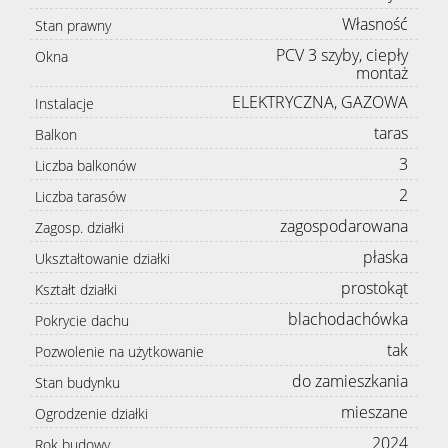
Własność
Stan prawny
PCV 3 szyby, ciepły
Okna
montaż
ELEKTRYCZNA, GAZOWA
Instalacje
taras
Balkon
3
Liczba balkonów
2
Liczba tarasów
zagospodarowana
Zagosp. działki
płaska
Ukształtowanie działki
prostokąt
Kształt działki
blachodachówka
Pokrycie dachu
tak
Pozwolenie na użytkowanie
do zamieszkania
Stan budynku
mieszane
Ogrodzenie działki
2024
Rok budowy