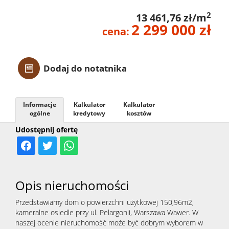
Z linią
2
13 461,76 zł/m
2 299 000 zł
cena:
brzego
Dodaj do notatnika
Mieszka
Informacje
Kalkulator
Kalkulator
Domy
ogólne
kredytowy
kosztów
Udostępnij ofertę
Dzialki
Opis nieruchomości
Lokale
Przedstawiamy dom o powierzchni użytkowej 150,96m2,
kameralne osiedle przy ul. Pelargonii, Warszawa Wawer. W
Hale
naszej ocenie nieruchomość może być dobrym wyborem w