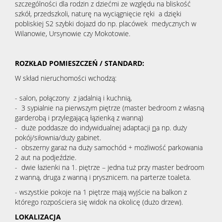
szczególności dla rodzin z dziećmi ze względu na bliskość
szkół, przedszkoli, naturę na wyciągnięcie ręki a dzięki
pobliskiej S2 szybki dojazd do np. placówek medycznych w
Obiekty
Wilanowie, Ursynowie czy Mokotowie.
Oferty
ROZKŁAD POMIESZCZEŃ / STANDARD:
W skład nieruchomości wchodzą:
wynaj
Mieszka
- salon, połączony z jadalnią i kuchnią,
- 3 sypialnie na pierwszym piętrze (master bedroom z własną
garderobą i przylegającą łązienką z wanną)
- duże poddasze do indywidualnej adaptacji
n
a np. duży
Hale
pokój/siłownia/duży gabinet.
- obszerny garaż na duży samochód + możliwość parkowania
2 aut na podjeździe.
Obiekty
- dwie łazienki na 1. piętrze – jedna tuż przy master bedroom
z wanną, druga z wanną i prysznicem. na parterze toaleta.
- wszystkie pokoje na 1 piętrze mają wyjście na balkon z
Notatn
którego rozpościera się widok na okolicę (dużo drzew).
LOKALIZACJA