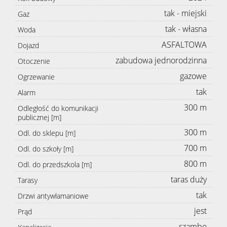
tak - miejski
Gaz
tak - własna
Woda
ASFALTOWA
Dojazd
zabudowa jednorodzinna
Otoczenie
gazowe
Ogrzewanie
tak
Alarm
300 m
Odległość do komunikacji
publicznej [m]
300 m
Odl. do sklepu [m]
700 m
Odl. do szkoły [m]
800 m
Odl. do przedszkola [m]
taras duży
Tarasy
tak
Drzwi antywłamaniowe
jest
Prąd
szambo