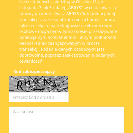
Nieruchomości z siedzibą w Olsztyn 11-go
listopada 7 lok.3 / dalej „ABRYS”, w celu zawarcia
umowy pośrednictwa z ABRYS i/lub potencjalnej
transakcji z zakresu obrotu nieruchomościami, a
także w celach marketingowych. Zebrane dane
osobowe mogą być w tym zakresie przekazywane
potencjalnym Kontrahentom i innym podmiotom
bezpośrednio zaangażowanym w proces
transakcji. Podanie danych osobowych jest
dobrowolne, poprzez zaakceptowanie podanych
oświadczeń.
Kod zabezpieczający