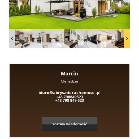
Domy
nad
jeziore
Marcin
Działki
Menadżer
Leaflet
|
©
OpenStreetMap
contributors
biuro@abrys.nieruchomosci.pl
+48 798849523
nad
+48 798 849 623
jeziore
zostaw wiadomość