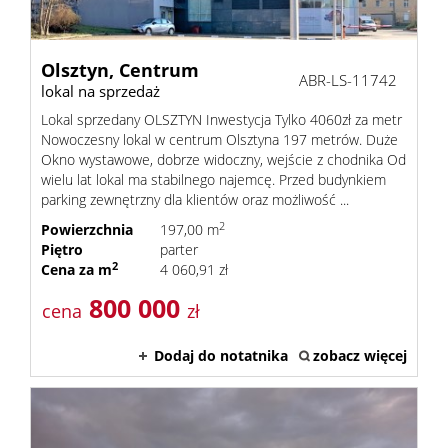
Kontak
Olsztyn,
Centrum
ABR-LS-11742
lokal na sprzedaż
Lokal sprzedany OLSZTYN Inwestycja Tylko 4060zł za metr
Nowoczesny lokal w centrum Olsztyna 197 metrów. Duże
Okno wystawowe, dobrze widoczny, wejście z chodnika Od
wielu lat lokal ma stabilnego najemcę. Przed budynkiem
parking zewnętrzny dla klientów oraz możliwość ...
2
Powierzchnia
197,00 m
Piętro
parter
2
Cena za m
4 060,91 zł
800 000
cena
zł
Dodaj do notatnika
zobacz więcej