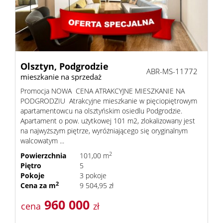
Domy
nad
Olsztyn,
Podgrodzie
ABR-MS-11772
mieszkanie na sprzedaż
jeziore
Promocja NOWA CENA ATRAKCYJNE MIESZKANIE NA
PODGRODZIU Atrakcyjne mieszkanie w pięciopiętrowym
apartamentowcu na olsztyńskim osiedlu Podgrodzie.
Apartament o pow. użytkowej 101 m2, zlokalizowany jest
Działki
na najwyższym piętrze, wyróżniającego się oryginalnym
walcowatym ...
2
Powierzchnia
101,00 m
nad
Piętro
5
Pokoje
3 pokoje
2
Cena za m
9 504,95 zł
jeziore
960 000
cena
zł