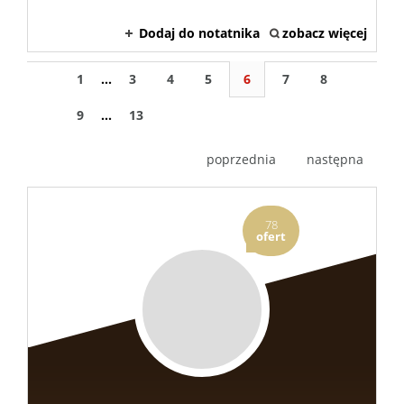
Dodaj do notatnika
zobacz więcej
1
...
3
4
5
6
7
8
9
...
13
poprzednia
następna
78
ofert