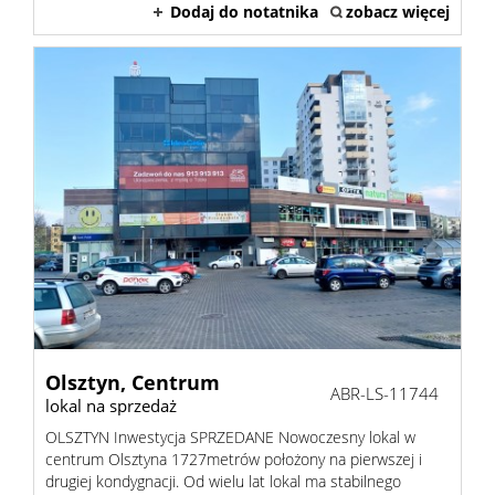
Z linią
Dodaj do notatnika
zobacz więcej
brzego
Mieszka
Domy
Dzialki
Olsztyn,
Centrum
ABR-LS-11744
Lokale
lokal na sprzedaż
OLSZTYN Inwestycja SPRZEDANE Nowoczesny lokal w
centrum Olsztyna 1727metrów położony na pierwszej i
Hale
drugiej kondygnacji. Od wielu lat lokal ma stabilnego