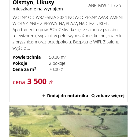
Olsztyn,
Likusy
ABR-MW-11725
mieszkanie na wynajem
WOLNY OD WRZEŚNIA 2024 NOWOCZESNY APARTAMENT
W OLSZTYNIE Z PRYWATNĄ PLAŻĄ NAD JEZ. UKIEL.
Apartament o pow. 52m2 składa się z salonu z płaskim
telewizorem, sypialni, w pełni wyposażonej kuchni, łazienki
z prysznicem oraz przedpokoju. Bezpłatne WiFi. Z salonu
wyjście ...
2
Powierzchnia
50,00 m
Pokoje
2 pokoje
2
Cena za m
70,00 zł
3 500
cena
zł
Dodaj do notatnika
zobacz więcej