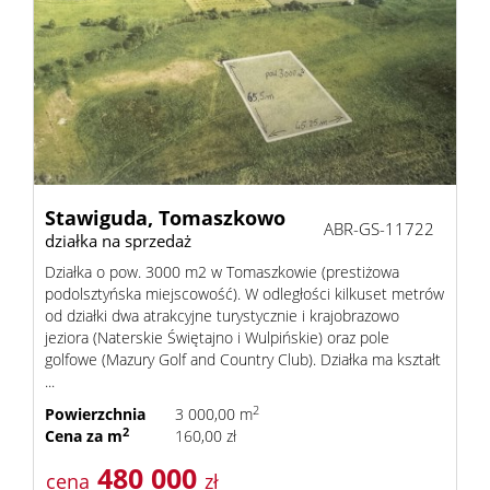
Stawiguda,
Tomaszkowo
ABR-GS-11722
działka na sprzedaż
Działka o pow. 3000 m2 w Tomaszkowie (prestiżowa
podolsztyńska miejscowość). W odległości kilkuset metrów
od działki dwa atrakcyjne turystycznie i krajobrazowo
jeziora (Naterskie Świętajno i Wulpińskie) oraz pole
golfowe (Mazury Golf and Country Club). Działka ma kształt
...
2
Powierzchnia
3 000,00 m
2
Cena za m
160,00 zł
480 000
cena
zł