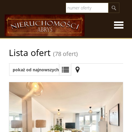
Strona
Lista ofert
(78 ofert)
główna
O
pokaż od najnowszych
firmie
Oferty
sprzeda
Oferty
specjal