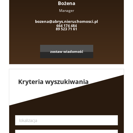
Bożena
Manager
bozena@abrys.nieruchomosci.pl
664 174 484
89 523 71 61
zostaw wiadomość
Kryteria wyszukiwania