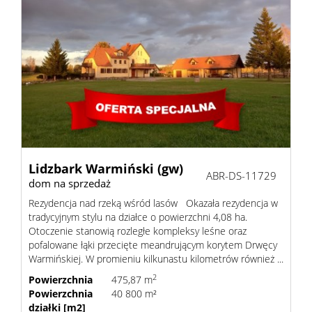
Lidzbark Warmiński (gw)
ABR-DS-11729
dom na sprzedaż
Rezydencja nad rzeką wśród lasów Okazała rezydencja w
tradycyjnym stylu na działce o powierzchni 4,08 ha.
Otoczenie stanowią rozległe kompleksy leśne oraz
pofalowane łąki przecięte meandrującym korytem Drwęcy
Warmińskiej. W promieniu kilkunastu kilometrów również ...
2
Powierzchnia
475,87 m
Powierzchnia
40 800 m²
działki [m2]