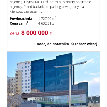
najemcę. Czynsz 60 000zł netto plus opłaty po stronie
najemcy. Przed budynkiem parking zewnętrzny dla
klientów. zapraszam ...
Obiekty
2
Powierzchnia
1 727,00 m
2
Cena za m
4 632,31 zł
Oferty
8 000 000
cena
zł
Dodaj do notatnika
zobacz więcej
wynaj
Mieszka
Hale
Obiekty
Notatn