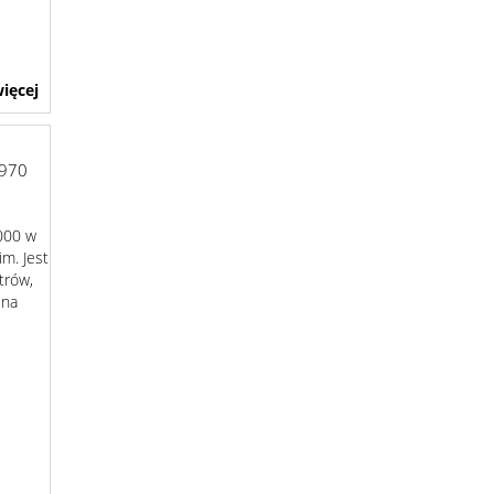
ięcej
970
000 w
im. Jest
trów,
 na