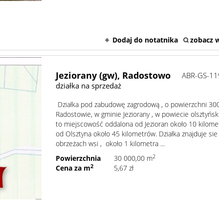
Dodaj do notatnika
zobacz w
Jeziorany (gw),
Radostowo
ABR-GS-11
działka na sprzedaż
Działka pod zabudowę zagrodową , o powierzchni 30
Radostowie, w gminie Jeziorany , w powiecie olsztyńsk
to miejscowość oddalona od Jezioran około 10 kilome
od Olsztyna około 45 kilometrów. Działka znajduje sie
obrzeżach wsi , około 1 kilometra ...
2
Powierzchnia
30 000,00 m
2
Cena za m
5,67 zł