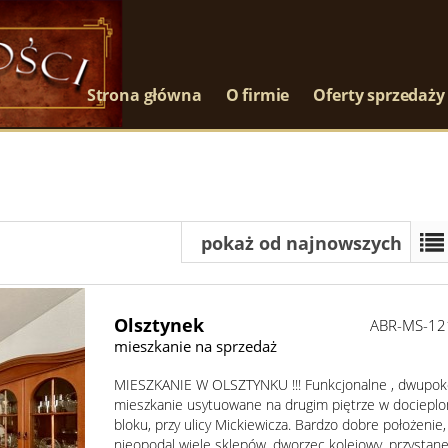
Strona główna
O firmie
Oferty sprzedaży
pokaż od najnowszych
Olsztynek
ABR-MS-12
mieszkanie na sprzedaż
MIESZKANIE W OLSZTYNKU !!! Funkcjonalne , dwupo
mieszkanie usytuowane na drugim piętrze w dociepl
bloku, przy ulicy Mickiewicza. Bardzo dobre położenie,
nieopodal wiele sklepów, dworzec kolejowy, przystan