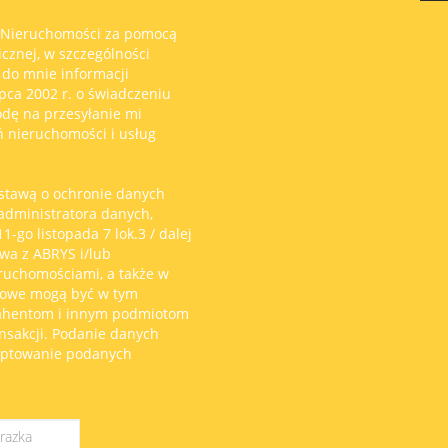
 Nieruchomości za pomocą
icznej, w szczególności
 do mnie informacji
pca 2002 r. o świadczeniu
odę na przesyłanie mi
ń nieruchomości i usług
stawą o ochronie danych
 administratora danych,
-go listopada 7 lok.3 / dalej
wa z ABRYS i/lub
eruchomościami, a także w
bowe mogą być w tym
rahentom i innym podmiotom
sakcji. Podanie danych
eptowanie podanych