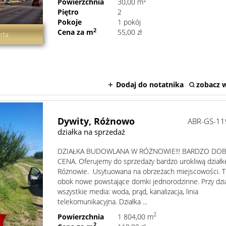
2
Powierzchnia
30,00 m
Piętro
2
Pokoje
1 pokój
2
Cena za m
55,00 zł
rta
Dodaj do notatnika
zobacz w
Dywity,
Różnowo
ABR-GS-11
działka na sprzedaż
DZIAŁKA BUDOWLANA W RÓŻNOWIE!!! BARDZO DO
CENA. Oferujemy do sprzedaży bardzo urokliwą działk
Różnowie. Usytuowana na obrzeżach miejscowości. T
obok nowe powstające domki jednorodzinne. Przy dzi
wszystkie media: woda, prąd, kanalizacja, linia
telekomunikacyjna. Działka ...
2
Powierzchnia
1 804,00 m
2