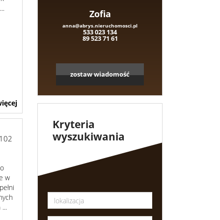
..
Zofia
anna@abrys.nieruchomosci.pl
533 023 134
89 523 71 61
zostaw wiadomość
ięcej
Kryteria
wyszukiwania
102
 o
ze w
pełni
nych
...