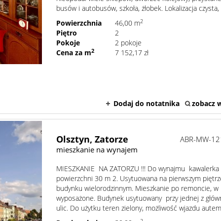
busów i autobusów, szkoła, żłobek. Lokalizacja czysta, .
2
Powierzchnia
46,00 m
Piętro
2
Pokoje
2 pokoje
2
Cena za m
7 152,17 zł
Dodaj do notatnika
zobacz w
Olsztyn,
Zatorze
ABR-MW-12
mieszkanie na wynajem
MIESZKANIE NA ZATORZU !!! Do wynajmu kawalerka
powierzchni 30 m 2. Usytuowana na pierwszym piętr
budynku wielorodzinnym. Mieszkanie po remoncie, w 
wyposażone. Budynek usytuowany przy jednej z głów
ulic. Do użytku teren zielony, możliwość wjazdu autem 