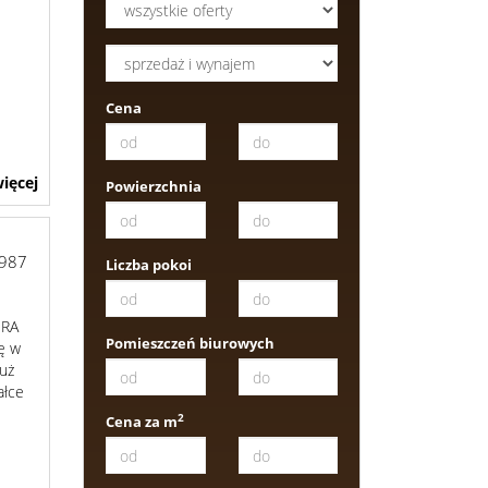
Cena
ięcej
Powierzchnia
987
Liczba pokoi
BRA
Pomieszczeń biurowych
ę w
uż
ałce
2
Cena za m