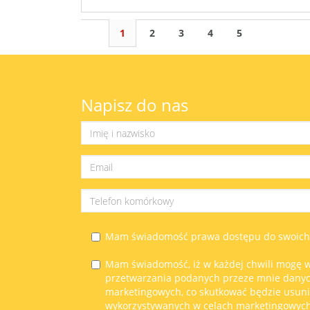
1
2
3
4
5
Napisz do nas
Mam świadomość prawa dostępu do swoich d
Mam świadomość, iż w każdej chwili mogę w
przetwarzania podanych przeze mnie dany
marketingowych, co skutkować będzie usun
wykorzystywanych w celach marketingowych