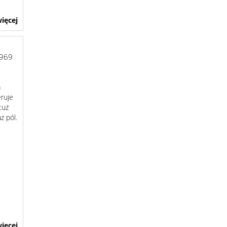
ięcej
969
a
ruje
tuż
z pól.
ięcej