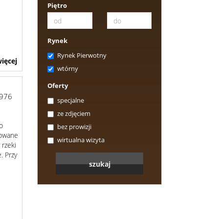
Piętro
Rynek
Rynek Pierwotny
ięcej
wtórny
Oferty
976
specjalne
ze zdjęciem
o
bez prowizji
uowane
wirtualna wizyta
 rzeki
. Przy