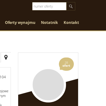
Oferty wynajmu
Notatnik
Kontakt
28
ofert
104
kojowe
onym
ek