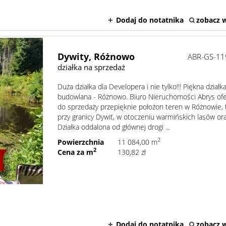
Dodaj do notatnika
zobacz w
Dywity,
Różnowo
ABR-GS-11
działka na sprzedaż
Duża działka dla Developera i nie tylko!!! Piękna działk
budowlana - Różnowo. Biuro Nieruchomości Abrys ofe
do sprzedaży przepięknie położon teren w Różnowie, 
przy granicy Dywit, w otoczeniu warmińskich lasów ora
Działka oddalona od głównej drogi ...
2
Powierzchnia
11 084,00 m
2
Cena za m
130,82 zł
Dodaj do notatnika
zobacz w