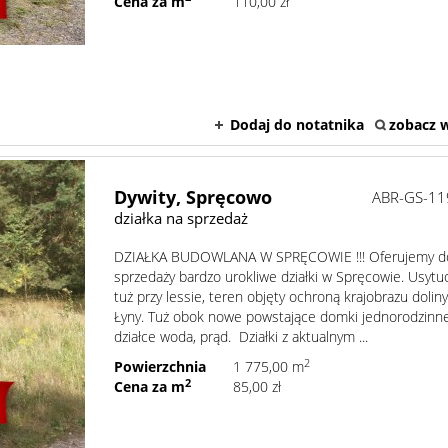
Cena za m
110,00 zł
Dodaj do notatnika
zobacz w
Dywity,
Spręcowo
ABR-GS-11
działka na sprzedaż
DZIAŁKA BUDOWLANA W SPRĘCOWIE !!! Oferujemy d
sprzedaży bardzo urokliwe działki w Spręcowie. Usyt
tuż przy lessie, teren objęty ochroną krajobrazu doliny
Łyny. Tuż obok nowe powstające domki jednorodzinne
działce woda, prąd. Działki z aktualnym ...
2
Powierzchnia
1 775,00 m
2
Cena za m
85,00 zł