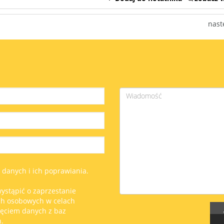
nast
anych i ich poprawiania.
ystąpić o zaprzestanie
ch osobowych w celach
ięciem danych z baz
.