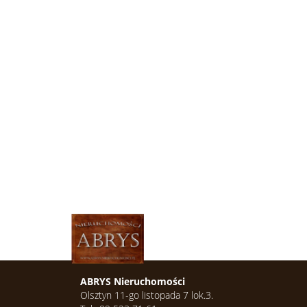
ABRYS Nieruchomości
Olsztyn 11-go listopada 7 lok.3.