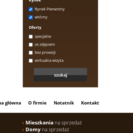
Rynek
Rynek Pierwotny
wtórny
Oferty
specjalne
ze zdjęciem
bez prowizji
wirtualna wizyta
na główna
O firmie
Notatnik
Kontakt
Mieszkania
na sprzedaż
Domy
na sprzedaż