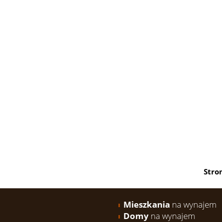
Stro
Mieszkania
na wynajem
Domy
na wynajem