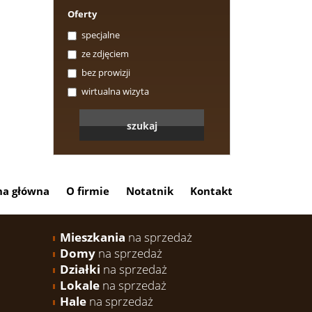
Oferty
specjalne
ze zdjęciem
bez prowizji
wirtualna wizyta
na główna
O firmie
Notatnik
Kontakt
Mieszkania
na sprzedaż
Domy
na sprzedaż
Działki
na sprzedaż
Lokale
na sprzedaż
Hale
na sprzedaż