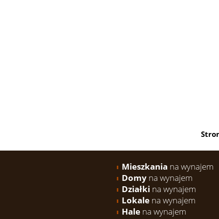
Stro
Mieszkania
na wynajem
Domy
na wynajem
Działki
na wynajem
Lokale
na wynajem
Hale
na wynajem