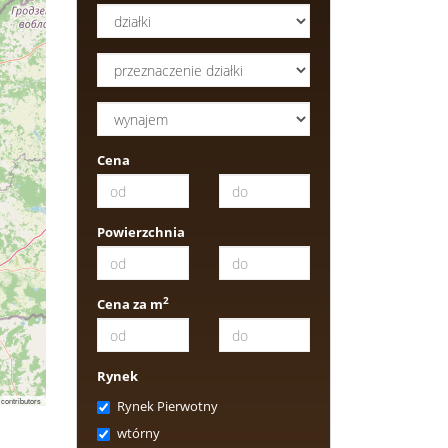
Cena
Powierzchnia
2
Cena za m
Rynek
contributors
Rynek Pierwotny
wtórny