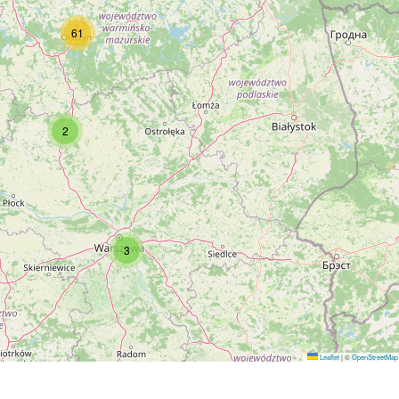
61
2
3
Leaflet
|
©
OpenStreetMap