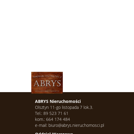
ABRYS Nieruchomości
Olsztyn 11-go listopada 7 lok.3.
Tel.: 89 523 71 61
kom.: 664 174 484
e-mail: biuro@abrys.nieruchomosci.pl