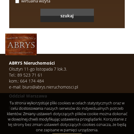
wirtualna wizyta
Kontak
ABRYS Nieruchomości
Olsztyn 11-go listopada 7 lok.3.
Tel.: 89 523 71 61
kom.: 664 174 484
e-mail: biuro@abrys.nieruchomosci.pl
Oddział Warszawa
Al. Jana Pawła II 43A/37B
Ta strona wykorzystuje pliki cookies w celach statystycznych oraz w
01-001 Warszawa
celu dostosowania naszych serwisów do indywidualnych potrzeb
klientów. Zmiany ustawień dotyczących plików cookie można dokonać
kom.: 798-849-523
w dowolnej chwili modyfikując ustawienia przeglądarki. Korzystanie z
e-mail: marcin@abrys.nieruchomosci.pl
tej strony bez zmian ustawień dotyczących cookies oznacza, że będą
one zapisane w pamięci urządzenia.