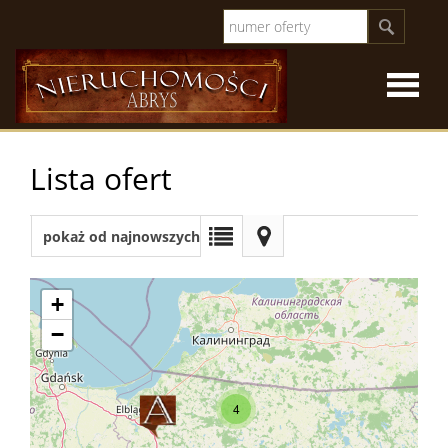
Strona
Lista ofert
główna
O
pokaż od najnowszych
firmie
Oferty
+
−
sprzeda
Oferty
4
specjal