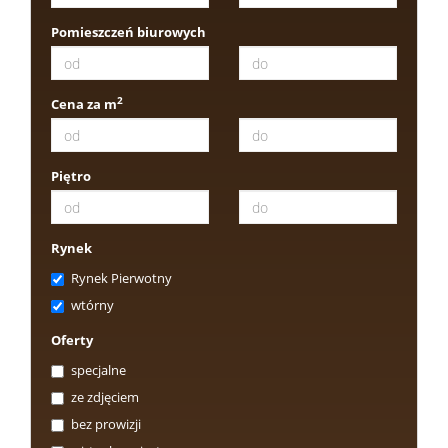
Pomieszczeń biurowych
Obiekty
2
Cena za m
Oferty
Piętro
wynaj
Mieszka
Rynek
Hale
Rynek Pierwotny
wtórny
Obiekty
Oferty
specjalne
ze zdjęciem
Notatn
bez prowizji