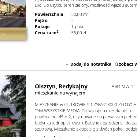
ulic. Do użytku teren zielony, możliwość wjazdu autem 
2
Powierzchnia
30,00 m
Piętro
2
Pokoje
1 pokój
2
Cena za m
55,00 zł
rta
Dodaj do notatnika
zobacz w
Olsztyn,
Redykajny
ABR-MW-11
mieszkanie na wynajem
MIESZKANIE w GUTKOWIE !!! CZYNSZ 3000 ZŁOTYCH
TYM WSZYSTKIE MEDIA. Do wynajmu mieszkanie o
powierzchni 45 m2, usytuowane na pierwszym piętrz
budynku jednopiętrowym. Budynek ogrodzony , dojaz
szutrową. Mieszkanie składa się z dwóch pokoi, oddziel