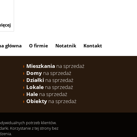
ięcej
na główna
O firmie
Notatnik
Kontakt
Mieszkania
na sprzedaż
Domy
na sprzedaż
Działki
na sprzedaż
Lokale
na sprzedaż
Hale
na sprzedaż
Obiekty
na sprzedaż
indywidualnych potrzeb klientów.
ki. Korzystanie z tej strony bez
dzenia.