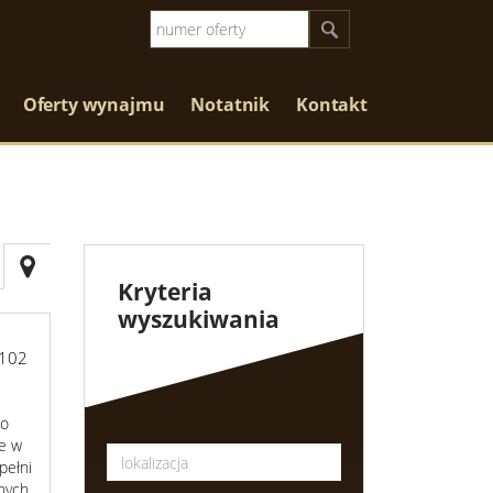
Oferty wynajmu
Notatnik
Kontakt
Kryteria
wyszukiwania
102
 o
ze w
pełni
nych