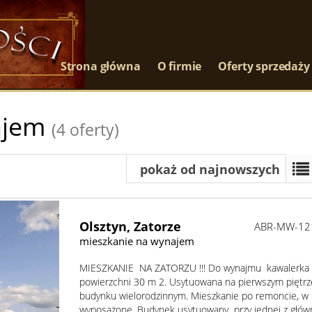
Strona główna
O firmie
Oferty sprzedaży
ajem
(4 oferty)
pokaż od najnowszych
Olsztyn,
Zatorze
ABR-MW-12
mieszkanie na wynajem
MIESZKANIE NA ZATORZU !!! Do wynajmu kawalerka
powierzchni 30 m 2. Usytuowana na pierwszym piętr
budynku wielorodzinnym. Mieszkanie po remoncie, w 
wyposażone. Budynek usytuowany przy jednej z głów