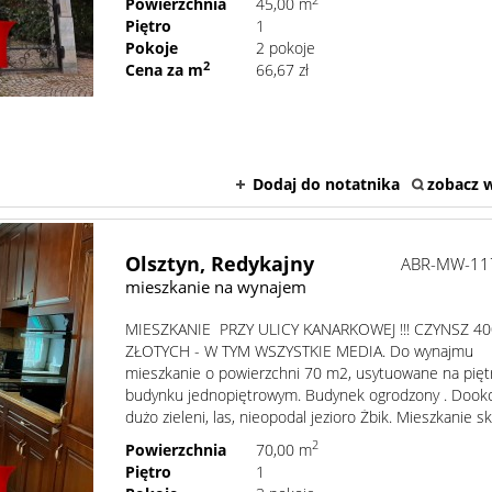
2
Powierzchnia
45,00 m
Piętro
1
Pokoje
2 pokoje
2
Cena za m
66,67 zł
Dodaj do notatnika
zobacz w
Olsztyn,
Redykajny
ABR-MW-11
mieszkanie na wynajem
MIESZKANIE PRZY ULICY KANARKOWEJ !!! CZYNSZ 4
ZŁOTYCH - W TYM WSZYSTKIE MEDIA. Do wynajmu
mieszkanie o powierzchni 70 m2, usytuowane na pięt
budynku jednopiętrowym. Budynek ogrodzony . Dook
dużo zieleni, las, nieopodal jezioro Żbik. Mieszkanie skł
2
Powierzchnia
70,00 m
Piętro
1