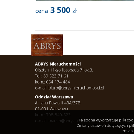
3 500
cena
zł
ABRYS Nieruchomości
Olsztyn 11-go listopada 7 lok.3.
Tel.: 89 523 71 61
kom.: 664 174 484
e-mail: biuro@abrys.nieruchomosci.pl
Oddział Warszawa
Al. Jana Pawła II 43A/37B
01-001 Warszawa
kom.: 798-849-523
Ta strona wykorzystuje pliki co
e-mail: marcin@abrys.nieruchomosci.pl
Zmiany ustawień dotyczących pli
zmian 