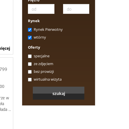
Piętro
Rynek
Rynek Pierwotny
wtórny
Oferty
ięcej
specjalne
ze zdjęciem
799
bez prowizji
wirtualna wizyta
000
rze w
oła
ada ...