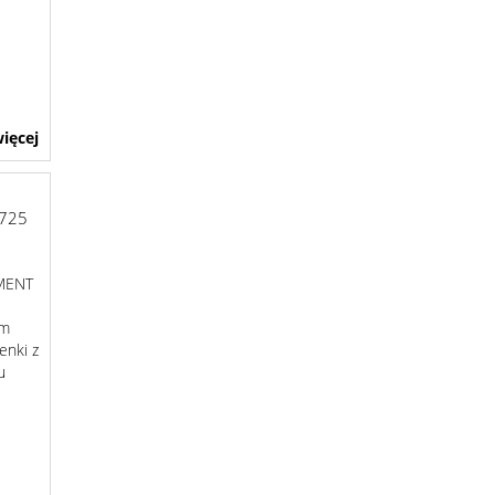
ięcej
725
MENT
im
enki z
u