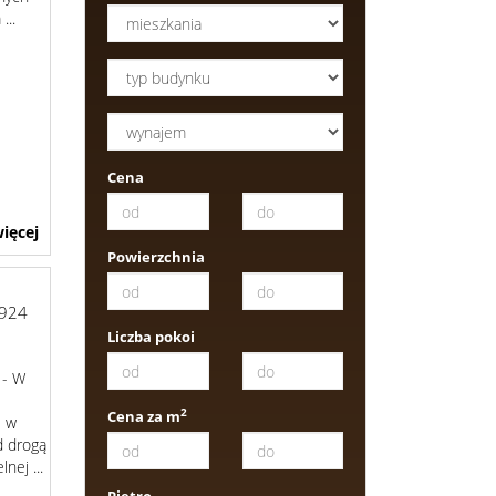
...
Cena
ięcej
Powierzchnia
924
Liczba pokoi
 - W
2
Cena za m
e w
d drogą
nej ...