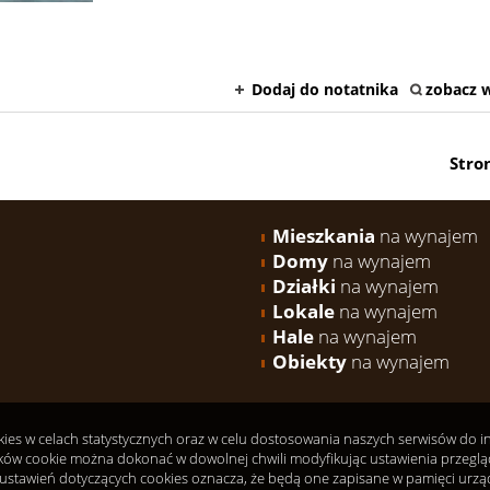
Dodaj do notatnika
zobacz w
Stro
Mieszkania
na wynajem
Domy
na wynajem
Działki
na wynajem
Lokale
na wynajem
Hale
na wynajem
Obiekty
na wynajem
okies w celach statystycznych oraz w celu dostosowania naszych serwisów do 
ków cookie można dokonać w dowolnej chwili modyfikując ustawienia przeglądar
ustawień dotyczących cookies oznacza, że będą one zapisane w pamięci urzą