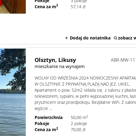
Pokoje
3 pokoje
2
Cena za m
57,14 zł
Dodaj do notatnika
zobacz w
Olsztyn,
Likusy
ABR-MW-11
mieszkanie na wynajem
WOLNY OD WRZEŚNIA 2024 NOWOCZESNY APARTA
W OLSZTYNIE Z PRYWATNĄ PLAŻĄ NAD JEZ. UKIEL.
Apartament o pow. 52m2 składa się z salonu z płask
telewizorem, sypialni, w pełni wyposażonej kuchni, łazi
prysznicem oraz przedpokoju. Bezpłatne WiFi. Z salon
wyjście ...
2
Powierzchnia
50,00 m
Pokoje
2 pokoje
2
Cena za m
70,00 zł