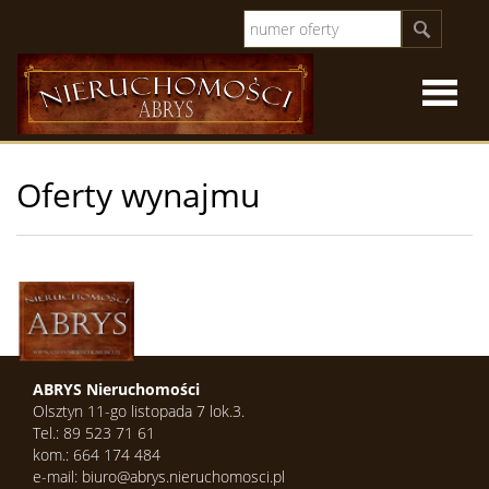
Strona
Oferty wynajmu
główna
O
firmie
Oferty
sprzeda
Oferty
ABRYS Nieruchomości
Olsztyn 11-go listopada 7 lok.3.
Tel.: 89 523 71 61
specjal
kom.: 664 174 484
e-mail: biuro@abrys.nieruchomosci.pl