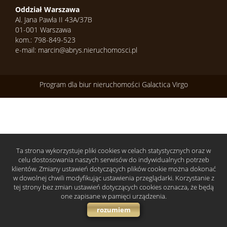
Oddział Warszawa
Domy
Al. Jana Pawła II 43A/37B
01-001 Warszawa
kom.: 798-849-523
e-mail: marcin@abrys.nieruchomosci.pl
nad
Program dla biur nieruchomości
Galactica Virgo
jeziore
Działki
Ta strona wykorzystuje pliki cookies w celach statystycznych oraz w
celu dostosowania naszych serwisów do indywidualnych potrzeb
nad
klientów. Zmiany ustawień dotyczących plików cookie można dokonać
w dowolnej chwili modyfikując ustawienia przeglądarki. Korzystanie z
tej strony bez zmian ustawień dotyczących cookies oznacza, że będą
jeziore
one zapisane w pamięci urządzenia.
rozumiem