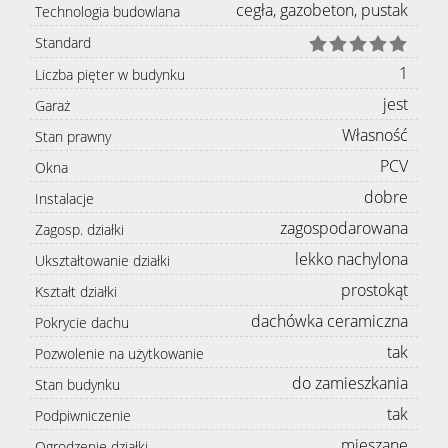
cegła, gazobeton, pustak
Technologia budowlana
Standard
1
Liczba pięter w budynku
jest
Garaż
Własność
Stan prawny
PCV
Okna
dobre
Instalacje
zagospodarowana
Zagosp. działki
lekko nachylona
Ukształtowanie działki
prostokąt
Kształt działki
dachówka ceramiczna
Pokrycie dachu
tak
Pozwolenie na użytkowanie
do zamieszkania
Stan budynku
tak
Podpiwniczenie
mieszane
Ogrodzenie działki