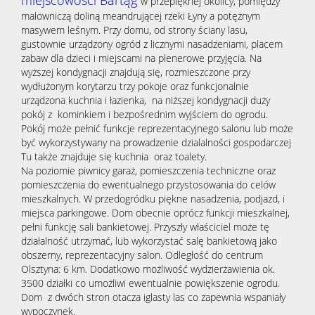
miejscowości Bartąg
w przepięknej okolicy, pomiędzy
malowniczą doliną meandrującej rzeki Łyny a potężnym
masywem leśnym. Przy domu, od strony ściany lasu,
Obiekty
gustownie urządzony ogród z licznymi nasadzeniami, placem
zabaw dla dzieci i miejscami na plenerowe przyjęcia. Na
wyższej kondygnacji znajdują się, rozmieszczone przy
wydłużonym korytarzu trzy pokoje oraz funkcjonalnie
Oferty
urządzona kuchnia i łazienka, na niższej kondygnacji duży
pokój z kominkiem i bezpośrednim wyjściem do ogrodu.
Pokój może pełnić funkcje reprezentacyjnego salonu lub może
wynaj
Mieszka
być wykorzystywany na prowadzenie dzialalności gospodarczej
Tu także znajduje się kuchnia oraz toalety.
Na poziomie piwnicy garaż, pomieszczenia techniczne oraz
pomieszczenia do ewentualnego przystosowania do celów
Hale
mieszkalnych. W przedogródku piękne nasadzenia, podjazd, i
miejsca parkingowe. Dom obecnie oprócz funkcji mieszkalnej,
pełni funkcję sali bankietowej. Przyszły właściciel może tę
Obiekty
działalność utrzymać, lub wykorzystać salę bankietową jako
obszerny, reprezentacyjny salon. Odległość do centrum
Olsztyna: 6 km. Dodatkowo możliwość wydzierżawienia ok.
Notatn
3500 działki co umożliwi ewentualnie powiększenie ogrodu.
Dom z dwóch stron otacza iglasty las co zapewnia wspaniały
wypoczynek.