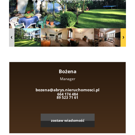
Domy
nad
jeziore
Bożena
Działki
Manager
bozena@abrys.nieruchomosci.pl
664 174 484
nad
89 523 71 61
jeziore
zostaw wiadomość