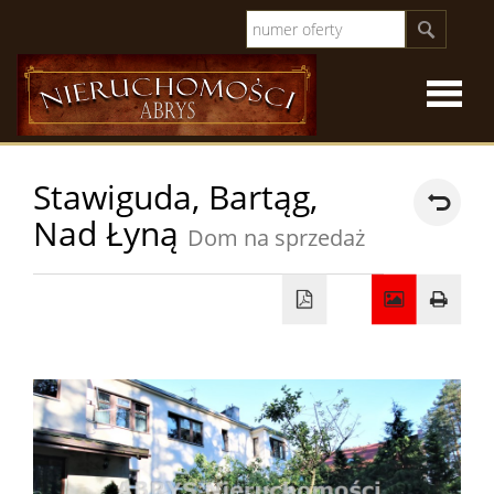
Strona
Stawiguda,
Bartąg,
Nad Łyną
główna
O
Dom na sprzedaż
firmie
Oferty
sprzeda
Oferty
specjal