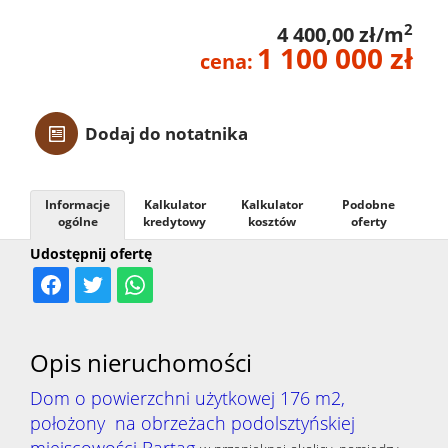
Z linią
2
4 400,00 zł/m
1 100 000 zł
cena:
brzego
Dodaj do notatnika
Mieszka
Informacje
Kalkulator
Kalkulator
Podobne
Domy
ogólne
kredytowy
kosztów
oferty
Udostępnij ofertę
Dzialki
Opis nieruchomości
Lokale
Dom o powierzchni użytkowej 176 m2,
położony na obrzeżach podolsztyńskiej
Hale