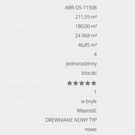
ABR-DS-11508
211,59 m²
180,00 m²
24 068 m²
46,85 m²
4
jednorodzinny
bloczki
1
w bryle
Własność
DREWNIANE NOWY TYP
nowe