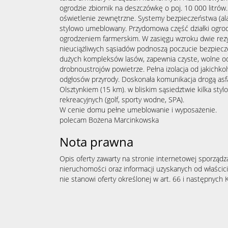
ogrodzie zbiornik na deszczówkę o poj. 10 000 litró
oświetlenie zewnętrzne. Systemy bezpieczeństwa (al
stylowo umeblowany. Przydomowa część działki ogro
ogrodzeniem farmerskim. W zasięgu wzroku dwie rezy
nieuciążliwych sąsiadów podnoszą poczucie bezpiecz
dużych kompleksów lasów, zapewnia czyste, wolne od
drobnoustrojów powietrze. Pełna izolacja od jakichko
odgłosów przyrody. Doskonała komunikacja drogą asf
Olsztynkiem (15 km). w bliskim sąsiedztwie kilka stylo
rekreacyjnych (golf, sporty wodne, SPA).
W cenie domu pełne umeblowanie i wyposażenie.
polecam Bożena Marcinkowska
Nota prawna
Opis oferty zawarty na stronie internetowej sporządz
nieruchomości oraz informacji uzyskanych od właścicie
nie stanowi oferty określonej w art. 66 i następnych K