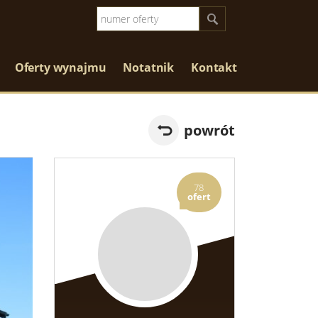
Oferty wynajmu
Notatnik
Kontakt
powrót
78
ofert