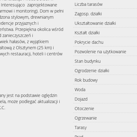
Liczba tarasów
w. Interesująco zaprojektowane
armowi i monitoring). Dom w pełni
Zagosp. działki
dzona stylowym, drewnianym
Ukształtowanie działki
dencje przyjaznych i
eństwa. Przepiękna okolica wśród
Kształt działki
 zanieczyszczeń i
lwiek hałasów, z wyjątkiem
Pokrycie dachu
altową z Olsztynem (25 km) i
Pozwolenie na użytkowanie
wych restauracji, hoteli i centrów
Stan budynku
Ogrodzenie działki
Rok budowy
Woda
any jest na podstawie oględzin
Dojazd
la, może podlegać aktualizacji i
.C.
Otoczenie
Ogrzewanie
Tarasy
Prąd