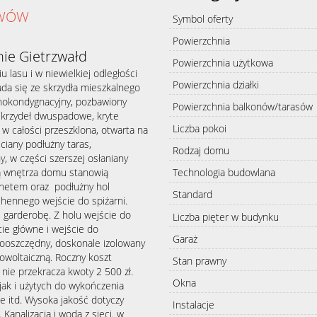
AWÓW
Symbol oferty
Powierzchnia
ie Gietrzwałd
Powierzchnia użytkowa
lasu i w niewielkiej odległości
Powierzchnia działki
łada się ze skrzydła mieszkalnego
dnokondygnacyjny, pozbawiony
Powierzchnia balkonów/tarasów
skrzydeł dwuspadowe, kryte
Liczba pokoi
 całości przeszklona, otwarta na
ściany podłużny taras,
Rodzaj domu
, w części szerszej osłaniany
ą wnętrza domu stanowią
Technologia budowlana
inetem oraz podłużny hol
Standard
chennego wejście do spiżarni.
i garderobę. Z holu wejście do
Liczba pięter w budynku
cie główne i wejście do
Garaż
oszczędny, doskonale izolowany
towoltaiczną. Roczny koszt
Stan prawny
 nie przekracza kwoty 2 500 zł.
Okna
ak i użytych do wykończenia
e itd. Wysoka jakość dotyczy
Instalacje
Kanalizacja i woda z sieci. w