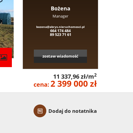
Bożena
Manager
bozena@abrys.nieruchomosci.pl
664 174 484
89 523 71 61
zostaw wiadomość
2
11 337,96 zł/m
2 399 000 zł
cena:
Dodaj do notatnika