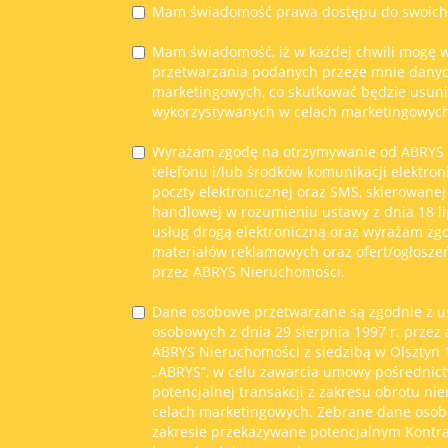
Mam świadomość prawa dostępu do swoich d
Mam świadomość, iż w każdej chwili mogę w
przetwarzania podanych przeze mnie dany
marketingowych, co skutkować będzie usun
wykorzystywanych w celach marketingowych
Wyrażam zgodę na otrzymywanie od ABRYS
telefonu i/lub środków komunikacji elektron
poczty elektronicznej oraz SMS, skierowanej
handlowej w rozumieniu ustawy z dnia 18 li
usług drogą elektroniczną oraz wyrażam zg
materiałów reklamowych oraz ofert/ogłosze
przez ABRYS Nieruchomości.
Dane osobowe przetwarzane są zgodnie z u
osobowych z dnia 29 sierpnia 1997 r. przez
ABRYS Nieruchomości z siedzibą w Olsztyn 11
„ABRYS”, w celu zawarcia umowy pośrednict
potencjalnej transakcji z zakresu obrotu ni
celach marketingowych. Zebrane dane oso
zakresie przekazywane potencjalnym Kont