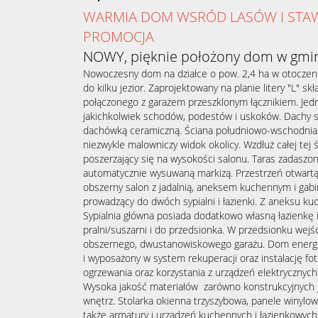
WARMIA DOM WSRÓD LASÓW I ST
PROMOCJA
NOWY, pięknie położony dom w gmin
Nowoczesny dom na działce o pow. 2,4 ha w otoczeniu 
do kilku jezior. Zaprojektowany na planie litery "L" sk
połączonego z garażem przeszklonym łącznikiem. Je
jakichkolwiek schodów, podestów i uskoków. Dachy 
dachówką ceramiczną. Ściana południowo-wschodnia w
niezwykle malowniczy widok okolicy. Wzdłuż całej tej 
poszerzający się na wysokości salonu. Taras zadaszony
automatycznie wysuwaną markizą. Przestrzeń otwart
obszerny salon z jadalnią, aneksem kuchennym i gab
prowadzący do dwóch sypialni i łazienki. Z aneksu ku
Sypialnia główna posiada dodatkowo własną łazienkę 
pralni/suszarni i do przedsionka. W przedsionku wejś
obszernego, dwustanowiskowego garażu. Dom energo
i wyposażony w system rekuperacji oraz instalację fo
ogrzewania oraz korzystania z urządzeń elektrycznych
Wysoka jakość materiałów zarówno konstrukcyjnych j
wnętrz. Stolarka okienna trzyszybowa, panele winylow
także armatury i urządzeń kuchennych i łazienkowych. 