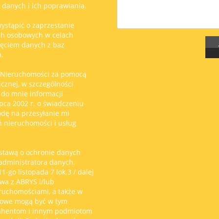
anych i ich poprawiania.
ystąpić o zaprzestanie
ch osobowych w celach
ięciem danych z baz
.
 Nieruchomości za pomocą
icznej, w szczególności
 do mnie informacji
pca 2002 r. o świadczeniu
odę na przesyłanie mi
ń nieruchomości i usług
stawą o ochronie danych
 administratora danych,
-go listopada 7 lok.3 / dalej
wa z ABRYS i/lub
eruchomościami, a także w
bowe mogą być w tym
rahentom i innym podmiotom