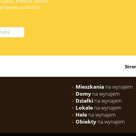
sakcji. Podanie danych
eptowanie podanych
Stro
Mieszkania
na wynajem
Domy
na wynajem
Działki
na wynajem
Lokale
na wynajem
Hale
na wynajem
Obiekty
na wynajem