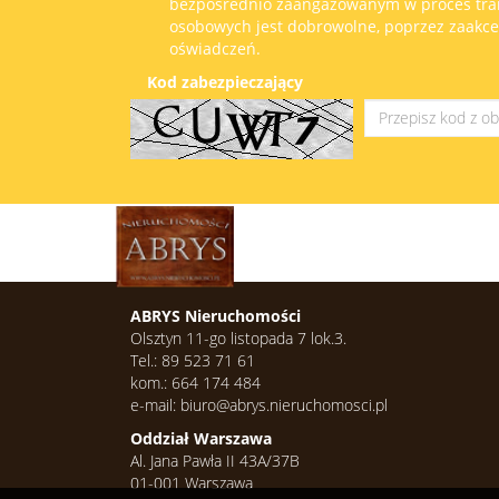
bezpośrednio zaangażowanym w proces tran
osobowych jest dobrowolne, poprzez zaakc
oświadczeń.
Kod zabezpieczający
ABRYS Nieruchomości
Olsztyn 11-go listopada 7 lok.3.
Tel.: 89 523 71 61
kom.: 664 174 484
e-mail: biuro@abrys.nieruchomosci.pl
Oddział Warszawa
Al. Jana Pawła II 43A/37B
01-001 Warszawa