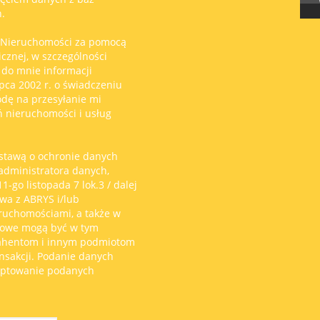
.
 Nieruchomości za pomocą
icznej, w szczególności
 do mnie informacji
pca 2002 r. o świadczeniu
odę na przesyłanie mi
ń nieruchomości i usług
stawą o ochronie danych
 administratora danych,
-go listopada 7 lok.3 / dalej
wa z ABRYS i/lub
eruchomościami, a także w
bowe mogą być w tym
rahentom i innym podmiotom
sakcji. Podanie danych
eptowanie podanych