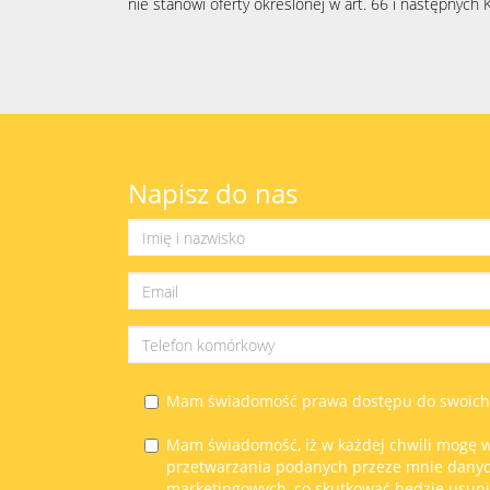
nie stanowi oferty określonej w art. 66 i następnych K
Napisz do nas
Mam świadomość prawa dostępu do swoich d
Mam świadomość, iż w każdej chwili mogę w
przetwarzania podanych przeze mnie dany
marketingowych, co skutkować będzie usun