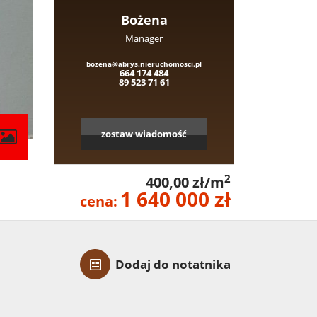
Bożena
Manager
bozena@abrys.nieruchomosci.pl
664 174 484
89 523 71 61
zostaw wiadomość
contributors
2
400,00 zł/m
1 640 000 zł
cena:
Dodaj do notatnika