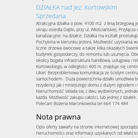
DZIAŁKA nad jez. Kortowskim
Sprzedana
Atrakcyjna działka o pow. 4100 m2 z linią brzegową j
skraju osiedla Dajtki, przy ul. Włościańskiej. Przyłącza
kanalizacyjne: na działce. Działka ma kształt prosto
Pochylona w kierunku jeziora. Możliwość uzyskania 
liczne drzewa owocowe a także kilka okazałych świe
budynek gospodarczy, do remontu lub usunięcia. Obe
okolicy bogata infrastruktura handlowa, usługowa i re
Kortowskiego, w odległości 400 m. znajduje się centr
Ukiel. Bezproblemowa komunikacja ze ścisłym centru
samochodem. Duża powierzchnia działki umożliwia 
rezydencji jak i mniejszego domu z dużym ogrodem i
Nieruchomość składa się z dwu wydzielonych, jedna
każda. Możliwość zakupu całości, lub jednej z działek .
Polecam Bożena Marcinkowska tel 664 174 484
Nota prawna
Opis oferty zawarty na stronie internetowej sporządz
nieruchomości oraz informacji uzyskanych od właścicie