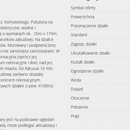
Symbol oferty
Powierzchnia
ez. Kortowskiego. Położona na
Przeznaczenie działki
 elektryczne, wodne i
kąta o wymiarach ok. 25m x 174m.
Standard
warunków zabudowy. Na działce
Zagosp. działki
rków. Murowany i podpiwniczony
cnie zarośnięta samosiejkami. W
Ukształtowanie działki
kreacyjna (oprócz jez.
Kształt działki
um rekreacyjne Ukiel, nad jez.
m miasta. Do Ratusza 10 min.
Ogrodzenie działki
budowę zarówno okazałej
Woda
 terenem rekreacyjnym.
kowych działek o pow. 4100m2
Dojazd
Otoczenie
Położenie
Prąd
any jest na podstawie oględzin
la, może podlegać aktualizacji i