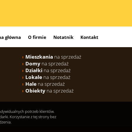
na główna
O firmie
Notatnik
Kontakt
Mieszkania
na sprzedaż
Domy
na sprzedaż
Działki
na sprzedaż
Lokale
na sprzedaż
Hale
na sprzedaż
Obiekty
na sprzedaż
indywidualnych potrzeb klientów.
ki. Korzystanie z tej strony bez
dzenia.