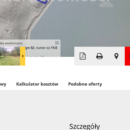
Leaflet
|
©
OpenStreetMap
owy
Kalkulator kosztów
Podobne oferty
Szczegóły