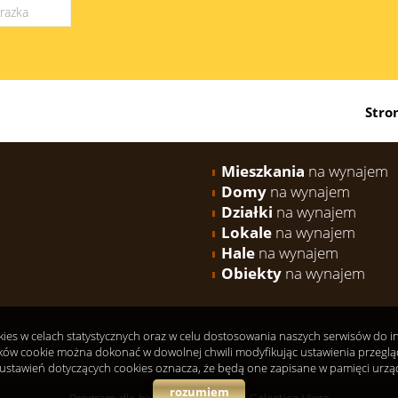
Stro
Mieszkania
na wynajem
Domy
na wynajem
Działki
na wynajem
Lokale
na wynajem
Hale
na wynajem
Obiekty
na wynajem
okies w celach statystycznych oraz w celu dostosowania naszych serwisów do 
ków cookie można dokonać w dowolnej chwili modyfikując ustawienia przeglądar
ustawień dotyczących cookies oznacza, że będą one zapisane w pamięci urzą
rozumiem