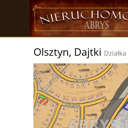
Olsztyn,
Dajtki
Działka
+
−