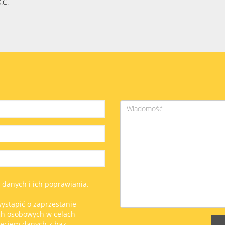
.C.
anych i ich poprawiania.
ystąpić o zaprzestanie
ch osobowych w celach
ięciem danych z baz