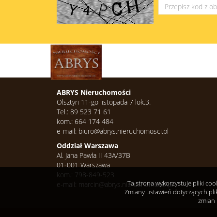
ABRYS Nieruchomości
Olsztyn 11-go listopada 7 lok.3.
Tel.: 89 523 71 61
kom.: 664 174 484
e-mail: biuro@abrys.nieruchomosci.pl
Oddział Warszawa
Al. Jana Pawła II 43A/37B
01-001 Warszawa
kom.: 798-849-523
Ta strona wykorzystuje pliki co
e-mail: marcin@abrys.nieruchomosci.pl
Zmiany ustawień dotyczących pli
zmian 