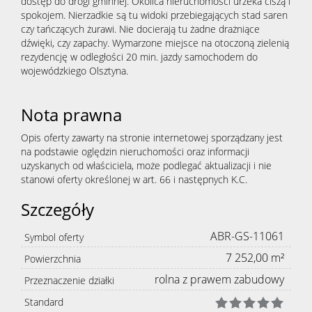
dostęp do drogi gminnej. Okolica nieruchomości urzeka ciszą i
Kontak
spokojem. Nierzadkie są tu widoki przebiegających stad saren
czy tańczących żurawi. Nie docierają tu żadne drażniące
dźwięki, czy zapachy. Wymarzone miejsce na otoczoną zielenią
rezydencję w odległości 20 min. jazdy samochodem do
wojewódzkiego Olsztyna.
Nota prawna
Opis oferty zawarty na stronie internetowej sporządzany jest
na podstawie oględzin nieruchomości oraz informacji
uzyskanych od właściciela, może podlegać aktualizacji i nie
stanowi oferty określonej w art. 66 i następnych K.C.
Szczegóły
ABR-GS-11061
Symbol oferty
7 252,00 m²
Powierzchnia
rolna z prawem zabudowy
Przeznaczenie działki
Standard