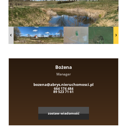
Domy
nad
jeziore
Bożena
Działki
Manager
Leaflet
|
©
OpenStreetMap
contributors
bozena@abrys.nieruchomosci.pl
664 174 484
nad
89 523 71 61
jeziore
zostaw wiadomość