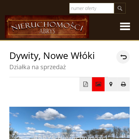
Strona
Dywity,
Nowe Włóki
główna
O
Działka na sprzedaż
firmie
Oferty
+
sprzeda
Oferty
−
specjal