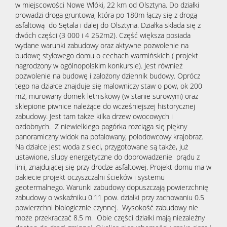
w miejscowości Nowe Włóki, 22 km od Olsztyna. Do działki
prowadzi droga gruntowa, która po 180m łączy się z drogą
asfaltową do Sętala i dalej do Olsztyna. Działka składa się z
Obiekty
dwóch części (3 000 i 4 252m2). Część większa posiada
wydane warunki zabudowy oraz aktywne pozwolenie na
budowę stylowego domu o cechach warmińskich ( projekt
Oferty
nagrodzony w ogólnopolskim konkursie). Jest również
pozwolenie na budowę i założony dziennik budowy. Oprócz
tego na działce znajduje się malowniczy staw o pow, ok 200
wynaj
m2, murowany domek letniskowy (w stanie surowym) oraz
Mieszka
sklepione piwnice należące do wcześniejszej historycznej
zabudowy. Jest tam także kilka drzew owocowych i
ozdobnych. Z niewielkiego pagórka rozciąga się piękny
Hale
panoramiczny widok na pofalowany, polodowcowy krajobraz.
Na działce jest woda z sieci, przygotowane są także, już
ustawione, słupy energetyczne do doprowadzenie prądu z
linii, znajdującej się przy drodze asfaltowej. Projekt domu ma w
Obiekty
pakiecie projekt oczyszczalni ścieków i systemu
geotermalnego. Warunki zabudowy dopuszczają powierzchnię
zabudowy o wskaźniku 0.11 pow. działki przy zachowaniu 0.5
Notatn
powierzchni biologicznie czynnej. Wysokość zabudowy nie
może przekraczać 8.5 m. Obie części działki mają niezależny