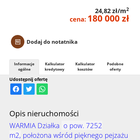
Z linią
2
24,82 zł/m
180 000 zł
cena:
brzego
Dodaj do notatnika
Mieszka
Informacje
Kalkulator
Kalkulator
Podobne
Domy
ogólne
kredytowy
kosztów
oferty
Udostępnij ofertę
Dzialki
Opis nieruchomości
Lokale
WARMIA Działka
o pow. 7252
m2,
położona wśród pięknego pejzażu
Hale