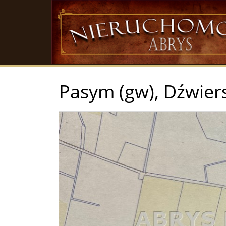
Pasym (gw),
Dźwier
+
−