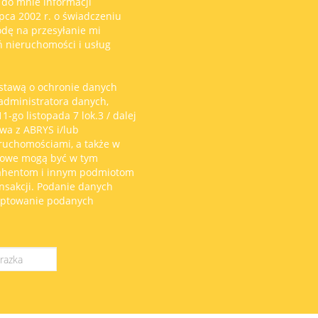
 do mnie informacji
pca 2002 r. o świadczeniu
odę na przesyłanie mi
ń nieruchomości i usług
stawą o ochronie danych
 administratora danych,
-go listopada 7 lok.3 / dalej
wa z ABRYS i/lub
eruchomościami, a także w
bowe mogą być w tym
rahentom i innym podmiotom
sakcji. Podanie danych
eptowanie podanych