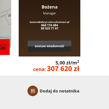
Bożena
Manager
bozena@abrys.nieruchomosci.pl
664 174 484
89 523 71 61
zostaw wiadomość
contributors
2
5,00 zł/m
307 620 zł
cena:
Dodaj do notatnika