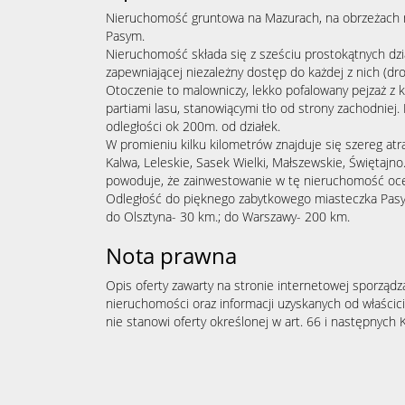
Nieruchomość gruntowa na Mazurach, na obrzeżach m
Pasym.
Nieruchomość składa się z sześciu prostokątnych dzia
zapewniającej niezależny dostęp do każdej z nich (dr
Otoczenie to malowniczy, lekko pofalowany pejzaż z 
partiami lasu, stanowiącymi tło od strony zachodniej.
odległości ok 200m. od działek.
W promieniu kilku kilometrów znajduje się szereg atra
Kalwa, Leleskie, Sasek Wielki, Małszewskie, Świętajno
powoduje, że zainwestowanie w tę nieruchomość oce
Odległość do pięknego zabytkowego miasteczka Pasym
do Olsztyna- 30 km.; do Warszawy- 200 km.
Nota prawna
Opis oferty zawarty na stronie internetowej sporządz
nieruchomości oraz informacji uzyskanych od właścicie
nie stanowi oferty określonej w art. 66 i następnych K