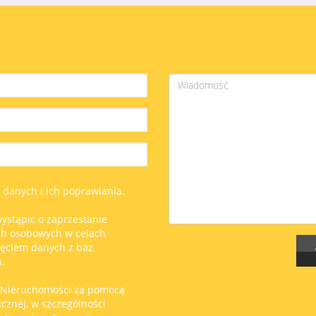
anych i ich poprawiania.
ystąpić o zaprzestanie
ch osobowych w celach
ięciem danych z baz
.
 Nieruchomości za pomocą
icznej, w szczególności