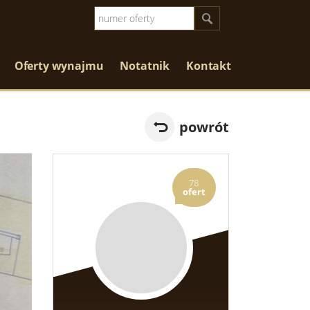
Oferty wynajmu
Notatnik
Kontakt
powrót
78
ofert