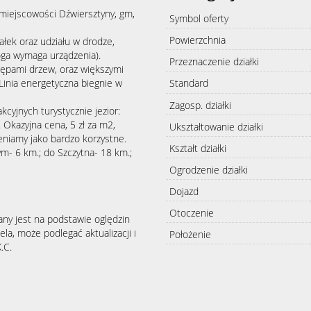
iejscowości Dźwiersztyny, gm,
Symbol oferty
Powierzchnia
łek oraz udziału w drodze,
oga wymaga urządzenia).
Przeznaczenie działki
kępami drzew, oraz większymi
 Linia energetyczna biegnie w
Standard
Zagosp. działki
kcyjnych turystycznie jezior:
. Okazyjna cena, 5 zł za m2,
Ukształtowanie działki
niamy jako bardzo korzystne.
Kształt działki
- 6 km.; do Szczytna- 18 km.;
Ogrodzenie działki
Dojazd
Otoczenie
any jest na podstawie oględzin
la, może podlegać aktualizacji i
Położenie
.C.