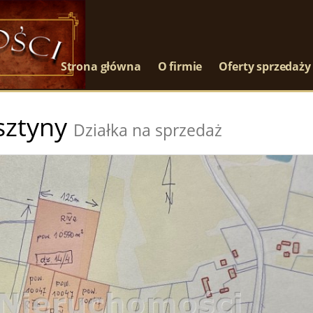
Strona główna
O firmie
Oferty sprzedaży
sztyny
Działka na sprzedaż