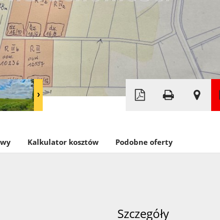
Leaflet
|
©
OpenStreetMap
owy
Kalkulator kosztów
Podobne oferty
Szczegóły