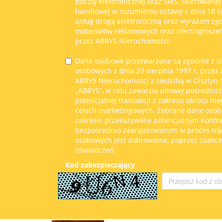
poczty elektronicznej oraz SMS, skierowanej
handlowej w rozumieniu ustawy z dnia 18 li
usług drogą elektroniczną oraz wyrażam zg
materiałów reklamowych oraz ofert/ogłosze
przez ABRYS Nieruchomości.
Dane osobowe przetwarzane są zgodnie z u
osobowych z dnia 29 sierpnia 1997 r. przez
ABRYS Nieruchomości z siedzibą w Olsztyn 11
„ABRYS”, w celu zawarcia umowy pośrednict
potencjalnej transakcji z zakresu obrotu ni
celach marketingowych. Zebrane dane oso
zakresie przekazywane potencjalnym Kont
bezpośrednio zaangażowanym w proces tran
osobowych jest dobrowolne, poprzez zaakc
oświadczeń.
Kod zabezpieczający