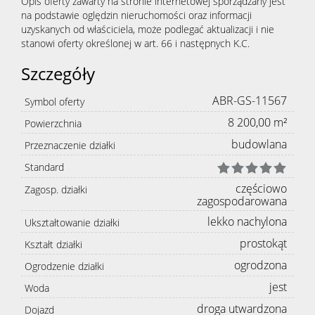
Opis oferty zawarty na stronie internetowej sporządzany jest
Kontak
na podstawie oględzin nieruchomości oraz informacji
uzyskanych od właściciela, może podlegać aktualizacji i nie
stanowi oferty określonej w art. 66 i następnych K.C.
Szczegóły
ABR-GS-11567
Symbol oferty
8 200,00 m²
Powierzchnia
budowlana
Przeznaczenie działki
Standard
częściowo
Zagosp. działki
zagospodarowana
lekko nachylona
Ukształtowanie działki
prostokąt
Kształt działki
ogrodzona
Ogrodzenie działki
jest
Woda
droga utwardzona
Dojazd