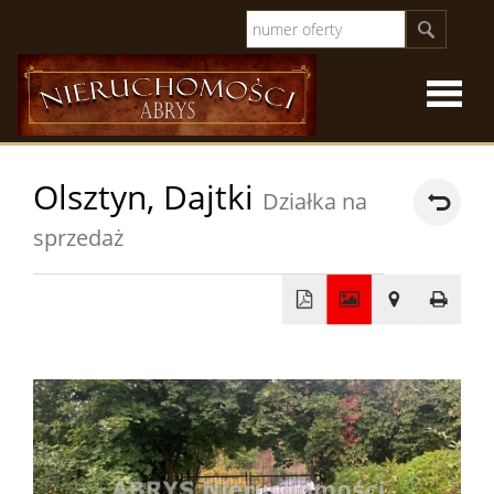
Strona
Olsztyn,
Dajtki
Działka na
główna
O
sprzedaż
firmie
Oferty
+
sprzeda
Oferty
−
specjal