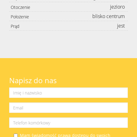
jezioro
Otoczenie
blisko centrum
Położenie
jest
Prąd
Napisz do nas
Mam świadomość prawa dostępu do swoich