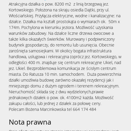
Atrakcyjna działka o pow. 8200 m2 z linią brzegową jez.
Kortowskiego. Położona na skraju osiedla Dajtki, przy ul.
Włościańskiej. Przyłącza elektryczne, wodne i kanalizacyjne: na
Obiekty
działce. Działka ma kształt prostokąta o wymiarach ok. 50m x
174m. Pochylona w kierunku jeziora. Możliwość uzyskania
warunków zabudowy. Na działce liczne drzewa owocowe a
Oferty
także kilka okazałych świerków. Murowany i podpiwniczony
budynek gospodarczy, do remontu lub usunięcia. Obecnie
zarośnięta samosiejkami. W okolicy bogata infrastruktura
wynaj
Mieszka
handlowa, usługowa i rekreacyjna (oprócz jez. Kortowskiego, w
odległości 400 m. znajduje się centrum rekreacyjne Ukiel, nad
jez. Ukiel. Bezproblemowa komunikacja ze ścisłym centrum
miasta. Do Ratusza 10 min. samochodem. Duża powierzchnia
Hale
działki umożliwia budowę zarówno okazałej rezydencji jak i
mniejszego domu z dużym ogrodem i terenem rekreacyjnym.
Nieruchomość składa się z dwu wydzielonych,prawie
jednakowych działek o pow. ok. 4100m2 każda. Możliwość
Obiekty
zakupu całości, lub jednej z działek za połowę ceny.
Polecam Bożena Marcinkowska tel 664 174 484
Notatn
Nota prawna