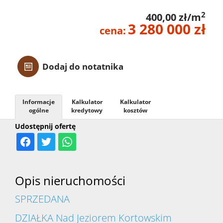
Z linią
2
400,00 zł/m
3 280 000 zł
cena:
brzego
Dodaj do notatnika
Mieszka
Informacje
Kalkulator
Kalkulator
Domy
ogólne
kredytowy
kosztów
Udostępnij ofertę
Dzialki
Opis nieruchomości
Lokale
SPRZEDANA
DZIAŁKA Nad Jeziorem Kortowskim
Hale