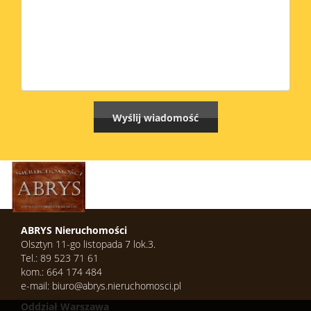
ABRYS Nieruchomości
Olsztyn 11-go listopada 7 lok.3.
Tel.: 89 523 71 61
kom.: 664 174 484
e-mail: biuro@abrys.nieruchomosci.pl
Oddział Warszawa