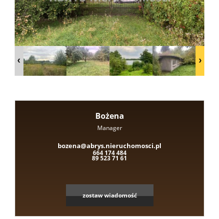
Domy
nad
jeziore
Bożena
Działki
Manager
Leaflet
|
©
OpenStreetMap
contributors
bozena@abrys.nieruchomosci.pl
664 174 484
nad
89 523 71 61
jeziore
zostaw wiadomość