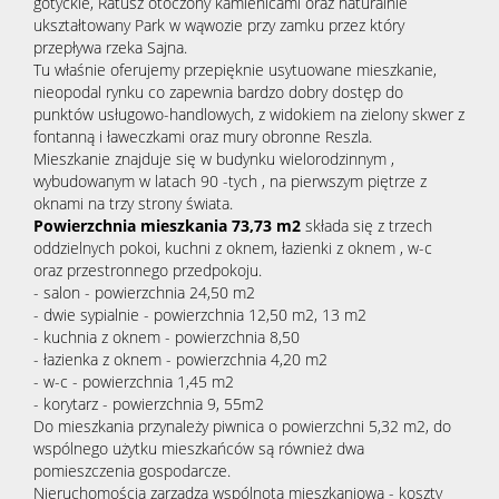
gotyckie, Ratusz otoczony kamienicami oraz naturalnie
ukształtowany Park w wąwozie przy zamku przez który
przepływa rzeka Sajna.
Obiekty
Tu właśnie oferujemy przepięknie usytuowane mieszkanie,
nieopodal rynku co zapewnia bardzo dobry dostęp do
punktów usługowo-handlowych, z widokiem na zielony skwer z
fontanną i ławeczkami oraz mury obronne Reszla.
Oferty
Mieszkanie znajduje się w budynku wielorodzinnym ,
wybudowanym w latach 90 -tych , na pierwszym piętrze z
oknami na trzy strony świata.
wynaj
Mieszka
Powierzchnia mieszkania 73,73 m2
składa się z trzech
oddzielnych pokoi, kuchni z oknem, łazienki z oknem , w-c
oraz przestronnego przedpokoju.
- salon - powierzchnia 24,50 m2
Hale
- dwie sypialnie - powierzchnia 12,50 m2, 13 m2
- kuchnia z oknem - powierzchnia 8,50
- łazienka z oknem - powierzchnia 4,20 m2
Obiekty
- w-c - powierzchnia 1,45 m2
- korytarz - powierzchnia 9, 55m2
Do mieszkania przynależy piwnica o powierzchni 5,32 m2, do
Notatn
wspólnego użytku mieszkańców są również dwa
pomieszczenia gospodarcze.
Nieruchomością zarządza wspólnota mieszkaniowa - koszty