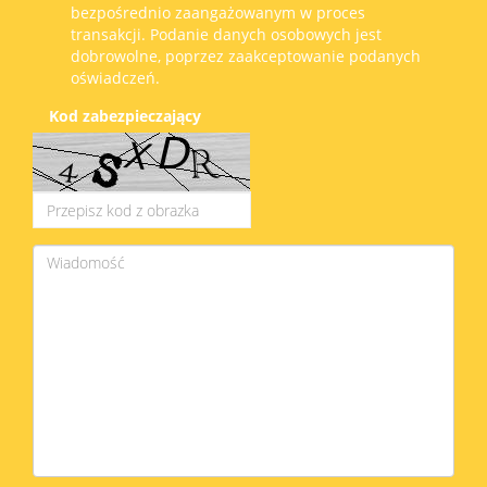
bezpośrednio zaangażowanym w proces
transakcji. Podanie danych osobowych jest
dobrowolne, poprzez zaakceptowanie podanych
oświadczeń.
Kod zabezpieczający