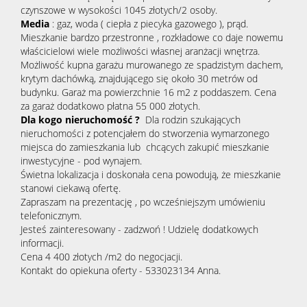
czynszowe w wysokości 1045 złotych/2 osoby.
Kontak
Media
: gaz, woda ( ciepła z piecyka gazowego ), prąd.
Mieszkanie bardzo przestronne , rozkładowe co daje nowemu
właścicielowi wiele możliwości własnej aranżacji wnętrza.
Możliwość kupna garażu murowanego ze spadzistym dachem,
krytym dachówką, znajdującego się około 30 metrów od
budynku. Garaż ma powierzchnie 16 m2 z poddaszem. Cena
za garaż dodatkowo płatna 55 000 złotych.
Dla kogo nieruchomość ?
Dla rodzin szukających
nieruchomości z potencjałem do stworzenia wymarzonego
miejsca do zamieszkania lub chcących zakupić mieszkanie
inwestycyjne - pod wynajem.
Świetna lokalizacja i doskonała cena powodują, że mieszkanie
stanowi ciekawą ofertę.
Zapraszam na prezentację , po wcześniejszym umówieniu
telefonicznym.
Jesteś zainteresowany - zadzwoń ! Udzielę dodatkowych
informacji.
Cena 4 400 złotych /m2 do negocjacji.
Kontakt do opiekuna oferty - 533023134 Anna.