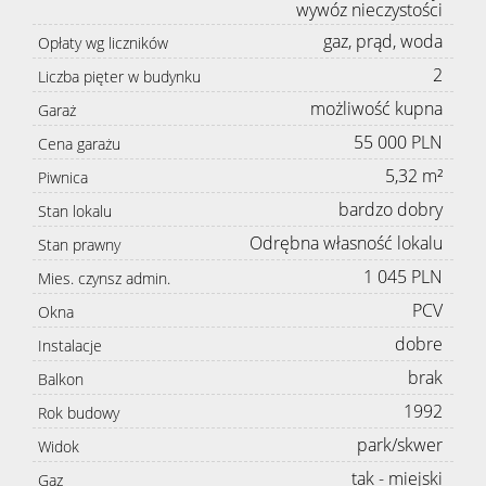
wywóz nieczystości
gaz, prąd, woda
Opłaty wg liczników
2
Liczba pięter w budynku
możliwość kupna
Garaż
55 000 PLN
Cena garażu
5,32 m²
Piwnica
bardzo dobry
Stan lokalu
Odrębna własność lokalu
Stan prawny
1 045 PLN
Mies. czynsz admin.
PCV
Okna
dobre
Instalacje
brak
Balkon
1992
Rok budowy
park/skwer
Widok
tak - miejski
Gaz