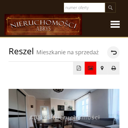
Strona
Reszel
Mieszkanie na sprzedaż
główna
O
firmie
Oferty
+
−
sprzeda
Oferty
specjal