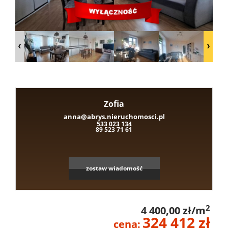
Domy
nad
jeziore
Zofia
anna@abrys.nieruchomosci.pl
Leaflet
|
©
OpenStreetMap
contributors
533 023 134
Działki
89 523 71 61
nad
zostaw wiadomość
jeziore
2
4 400,00 zł/m
324 412 zł
cena: