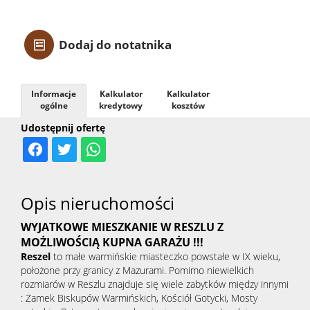
Z linią
Dodaj do notatnika
brzego
Informacje
Kalkulator
Kalkulator
Mieszka
ogólne
kredytowy
kosztów
Udostępnij ofertę
Domy
Opis nieruchomości
Dzialki
WYJATKOWE MIESZKANIE W RESZLU Z
MOŻLIWOŚCIĄ KUPNA GARAŻU !!!
Lokale
Reszel
to małe warmińskie miasteczko powstałe w IX wieku,
położone przy granicy z Mazurami. Pomimo niewielkich
rozmiarów w Reszlu znajduje się wiele zabytków między innymi
: Zamek Biskupów Warmińskich, Kościół Gotycki, Mosty
Hale