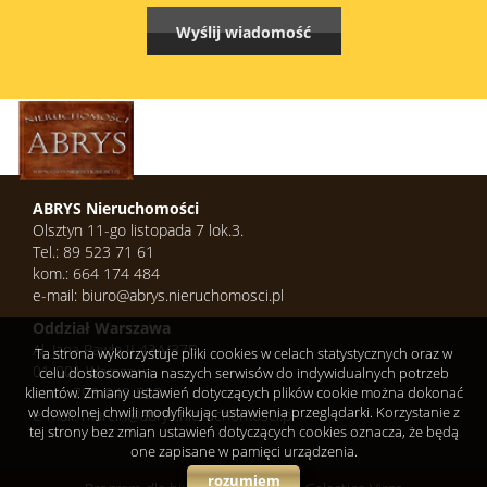
ABRYS Nieruchomości
Olsztyn 11-go listopada 7 lok.3.
Tel.: 89 523 71 61
kom.: 664 174 484
e-mail: biuro@abrys.nieruchomosci.pl
Oddział Warszawa
Al. Jana Pawła II 43A/37B
Ta strona wykorzystuje pliki cookies w celach statystycznych oraz w
01-001 Warszawa
celu dostosowania naszych serwisów do indywidualnych potrzeb
klientów. Zmiany ustawień dotyczących plików cookie można dokonać
kom.: 798-849-523
w dowolnej chwili modyfikując ustawienia przeglądarki. Korzystanie z
e-mail: marcin@abrys.nieruchomosci.pl
tej strony bez zmian ustawień dotyczących cookies oznacza, że będą
one zapisane w pamięci urządzenia.
rozumiem